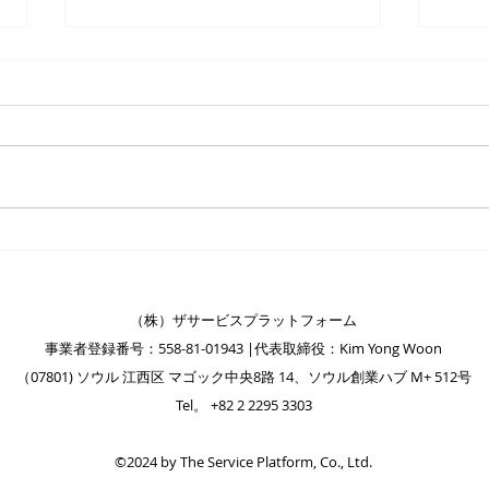
税金の返還を助けるザサービ
韓国
スプラットフォーム、日上場
京選
会社の右手…現地免税市場攻
業紹
税金の返還を助けるザサービスプ
The 
略
ラットフォーム、日上場会社の右
ング
手…現地免税市場攻略 メディア
発D
に紹介された(株)ザサービスプラ
（株
ットフォーム関連記事です. 上記
ム関
の記事の独占著作権は、その発行
記事
会社にあります.
記事
（株）ザサービスプラットフォーム
事業者登録番号：558-81-01943 |代表取締役：Kim Yong Woon
（07801) ソウル 江西区 マゴック中央8路 14、ソウル創業ハブ M+ 512号
Tel。 +82 2 2295 3303
©2024 by The Service Platform, Co., Ltd.