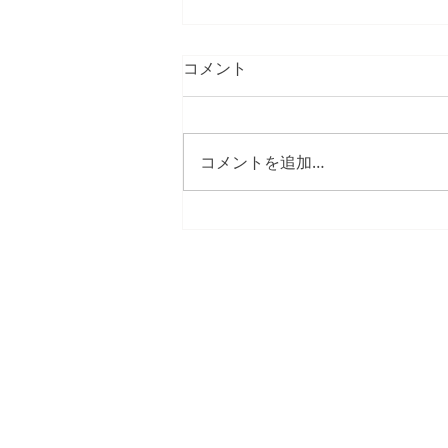
ショッピング・税還付アプリ
コメント
で一度に… 「観光消費ビッグ
データプラットフォームが目
ショッピング・税還付アプリで一
標」
度に… 「観光消費ビッグデータ
コメントを追加…
プラットフォームが目標」 メデ
ィアに紹介された（株）ザサービ
スプラットフォーム関連広告記事
です. 上記の広告記事の固有の著
作権は、該当する記事発行会社に
あります.