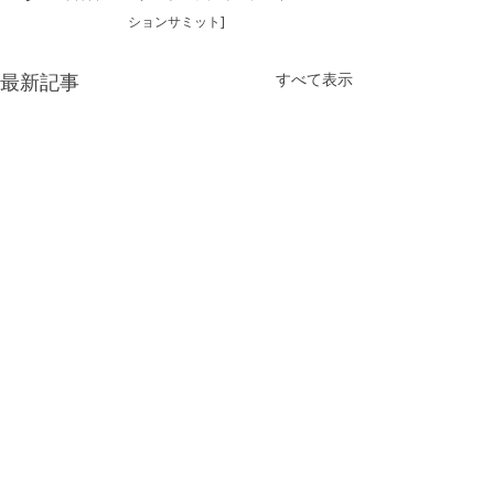
ションサミット]
最新記事
すべて表示
税金の返還を助けるザサ
韓国観光企業支
ービスプラットフォー
ー東京選定観光
ム、日上場会社の右手…現
アップ企業紹介
コメント
税金の返還を助けるザサービ
The Service Pla