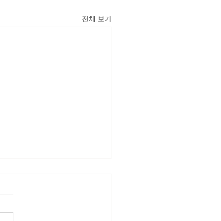
전체 보기
관광기업지원센터 도쿄
 관광스타트업 기업소개
Service Platform: 쇼핑과 세
급의 효율화를 실현 한국발