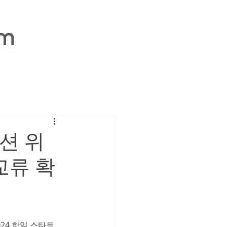
션 위
교류 확
024 한일 스타트